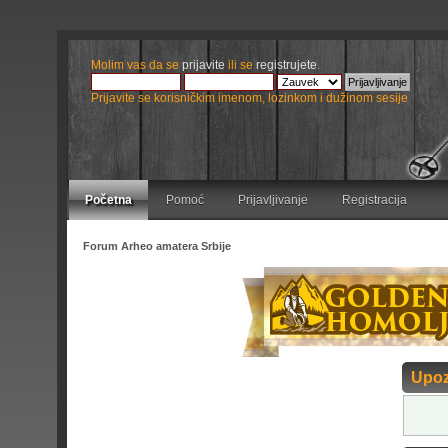
Molim vas da se
prijavite
ili se
registrujete
.
Prijavite se korisničkim imenom, lozinkom i dužinom sesije
Početna
Pomoć
Prijavljivanje
Registracija
Forum Arheo amatera Srbije
Upoz