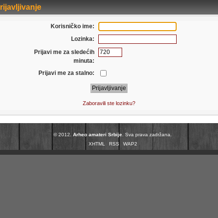
ijavljivanje
Korisničko ime:
Lozinka:
Prijavi me za sledećih
minuta:
Prijavi me za stalno:
Zaboravili ste lozinku?
© 2012.
Arheo amateri Srbije
. Sva prava zadržana.
XHTML
RSS
WAP2