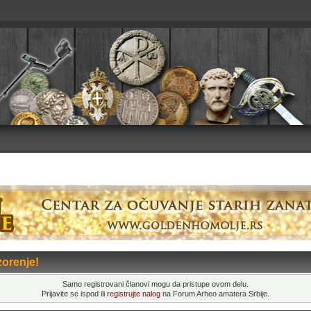
orenje!
Samo registrovani članovi mogu da pristupe ovom delu.
Prijavite se ispod ili
registrujte nalog
na Forum Arheo amatera Srbije.