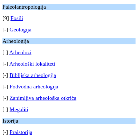
Paleolantropologija
[9]
Fosili
[-]
Geologija
Arheologija
[-]
Arheolozi
[-]
Arheološki lokaliteti
[-]
Biblijska arheologija
[-]
Podvodna arheologija
[-]
Zanimljiva arheološka otkrića
[-]
Megaliti
Istorija
[-]
Praistorija