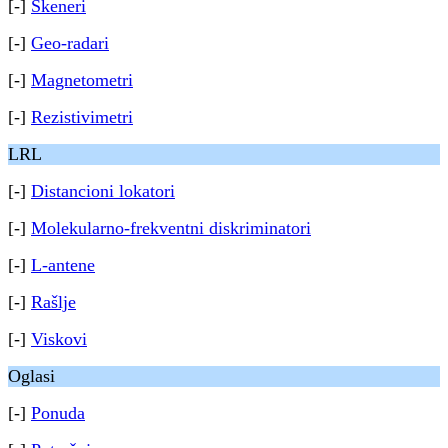
[-]
Skeneri
[-]
Geo-radari
[-]
Magnetometri
[-]
Rezistivimetri
LRL
[-]
Distancioni lokatori
[-]
Molekularno-frekventni diskriminatori
[-]
L-antene
[-]
Rašlje
[-]
Viskovi
Oglasi
[-]
Ponuda