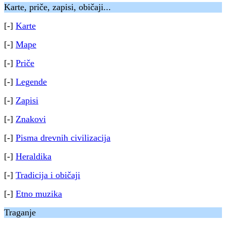
Karte, priče, zapisi, običaji...
[-]
Karte
[-]
Mape
[-]
Priče
[-]
Legende
[-]
Zapisi
[-]
Znakovi
[-]
Pisma drevnih civilizacija
[-]
Heraldika
[-]
Tradicija i običaji
[-]
Etno muzika
Traganje