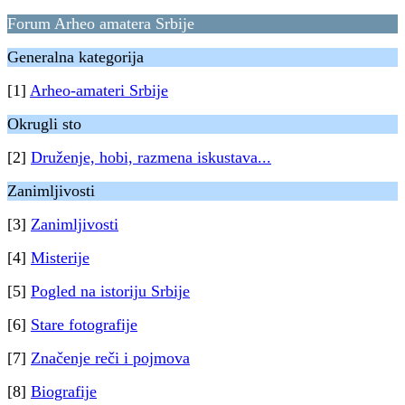
Forum Arheo amatera Srbije
Generalna kategorija
[1]
Arheo-amateri Srbije
Okrugli sto
[2]
Druženje, hobi, razmena iskustava...
Zanimljivosti
[3]
Zanimljivosti
[4]
Misterije
[5]
Pogled na istoriju Srbije
[6]
Stare fotografije
[7]
Značenje reči i pojmova
[8]
Biografije